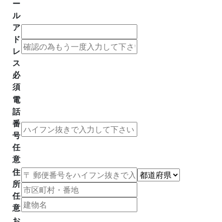
ー
ル
ア
ド
レ
ス
必
須
電
話
番
号
任
意
住
所
任
意
お