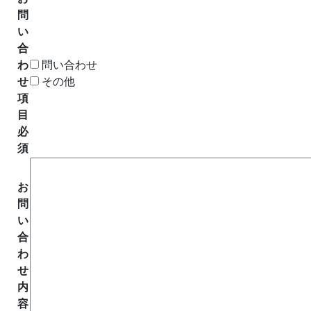
問
い
合
わ
問い合わせ
せ
その他
項
目
必
須
お
問
い
合
わ
せ
内
容