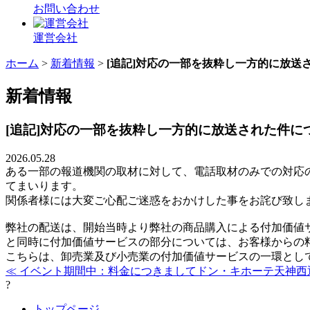
お問い合わせ
運営会社
ホーム
>
新着情報
>
[追記]対応の一部を抜粋し一方的に放送
新着情報
[追記]対応の一部を抜粋し一方的に放送された件に
2026.05.28
ある一部の報道機関の取材に対して、電話取材のみでの対応
てまいります。
関係者様には大変ご心配ご迷惑をおかけした事をお詫び致し
弊社の配送は、開始当時より弊社の商品購入による付加価値
と同時に付加価値サービスの部分については、お客様からの
こちらは、卸売業及び小売業の付加価値サービスの一環とし
≪ イベント期間中：料金につきまして
ドン・キホーテ天神西
?
トップページ